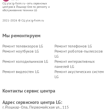
СЦ yla.lg-fixim.ru - сеть сервисных
центров в Йошкар-Оле по ремонту и
обслуживанию техники LG
2021-2026 © СЦ yla.lg-fixim.ru
Мы ремонтируем
Ремонт телевизоров LG
Ремонт телефонов LG
Ремонт ноутбуков LG
Ремонт роботов-пылесосов
LG
Ремонт холодильников LG
Ремонт интерактивных
панелей LG
Ремонт видеостен LG
Ремонт акустических систем
LG
Ремонт портативных акустик
Ремонт камер
LG
видеонаблюдения LG
Контакты сервис центра
Ремонт морозильных камер
Ремонт вертикальных
LG
пылесосов LG
Адрес сервисного центра LG:
г. Йошкар-Ола, Первомайская ул., 115