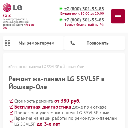
+7 (800) 301-55-83
Ежедневно, с 10:00 до 20:00
FIX-LG
+7 (800) 301-55-83
Ремонт устройств LG
Специализированный
Звонок бесплатный по РФ
cервисный центр г.
Йошкар-
Ола
Мы ремонтируем
Позвонить
р-Оле
Ремонт жк-панели LG 55VL5F в Йошкар-Оле
Ремонт жк-панели LG 55VL5F в
Йошкар-Оле
от 380 руб.
Стоимость ремонта
Бесплатная диагностика
даже при отказе
Привезем и увезем жк-панель LG 55VL5F сами
Гарантия на наши работы по ремонту жк-панелей
Ремонт портативных акустик LG
Ремонт портативных колонок LG
Ремонт домашних кинотеатров LG
Ремонт посудомоечных машин LG
Ремонт микроволновых печей LG
Ремонт камер видеонаблюдения LG
Ремонт вертикальных пылесосов LG
Ремонт интерактивных панелей LG
Ремонт музыкальных центров LG
до 3-х лет
LG 55VL5F