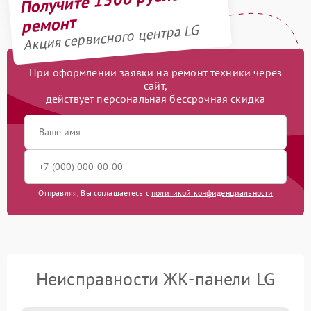
ремонт
Акция сервисного центра LG
При оформлении заявки на ремонт техники через
сайт,
действует персональная бессрочная скидка
Отправляя, Вы соглашаетесь с
политикой конфиденциальности
Неисправности ЖК-панели LG