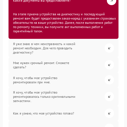
Какие документы вы предоставляете?
На этапе приема устройства на диагностику и последующий
ремонт вам будет предоставлен заказ-наряд с указанием страховых
обязательств на ваше устройство. Далее, после выполнения работ
по ремонту техники, вы получите акт выполненных работ и
гарантийный талон.
Я уже знаю в чем неисправность и какой
ремонт необходим. Для чего проводить
диагностику?
Мне нужен срочный ремонт. Сможете
сделать?
Я хочу, чтобы мое устройство
ремонтировали при мне.
Я хочу, чтобы мое устройство
ремонтировалось только оригинальными
запчастями.
Как я узнаю, что мое устройство готово?