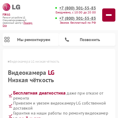
+7 (800) 301-55-83
Ежедневно, с 10:00 до 20:00
FIX-LG
+7 (800) 301-55-83
Ремонт устройств LG
Специализированный
Звонок бесплатный по РФ
cервисный центр г.
Йошкар-
Ола
Мы ремонтируем
Позвонить
р-Оле
Видеокамера LG низкая чёткость
Видеокамера
LG
Низкая чёткость
Бесплатная диагностика
даже при отказе от
ремонта
Привезем и увезем видеокамеру LG собственной
доставкой
Ремонт портативных акустик LG
Ремонт музыкальных центров LG
Ремонт домашних кинотеатров LG
Ремонт посудомоечных машин LG
Ремонт микроволновых печей LG
Ремонт камер видеонаблюдения LG
Ремонт вертикальных пылесосов LG
Ремонт интерактивных панелей LG
Ремонт портативных колонок LG
Гарантия на наши работы по ремонту видеокамер