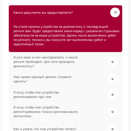
Какие документы вы предоставляете?
На этапе приема устройства на диагностику и последующий
ремонт вам будет предоставлен заказ-наряд с указанием страховых
обязательств на ваше устройство. Далее, после выполнения работ
по ремонту техники, вы получите акт выполненных работ и
гарантийный талон.
Я уже знаю в чем неисправность и какой
ремонт необходим. Для чего проводить
диагностику?
Мне нужен срочный ремонт. Сможете
сделать?
Я хочу, чтобы мое устройство
ремонтировали при мне.
Я хочу, чтобы мое устройство
ремонтировалось только оригинальными
запчастями.
Как я узнаю, что мое устройство готово?