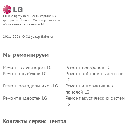
СЦ yla.lg-fixim.ru - сеть сервисных
центров в Йошкар-Оле по ремонту и
обслуживанию техники LG
2021-2026 © СЦ yla.lg-fixim.ru
Мы ремонтируем
Ремонт телевизоров LG
Ремонт телефонов LG
Ремонт ноутбуков LG
Ремонт роботов-пылесосов
LG
Ремонт холодильников LG
Ремонт интерактивных
панелей LG
Ремонт видеостен LG
Ремонт акустических систем
LG
Ремонт портативных акустик
Ремонт камер
LG
видеонаблюдения LG
Контакты сервис центра
Ремонт морозильных камер
Ремонт вертикальных
LG
пылесосов LG