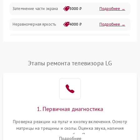
Механические повреждения
Затемнение части экрана
5000 ₽
Подробнее →
Программное обеспечение
Неравномерная яркость
4000 ₽
Подробнее →
Корпус и механика
Выгорание матрицы
6000 ₽
Подробнее →
Пульт и управление
Этапы ремонта телевизора LG
Сеть и подключения
Аудио
Сетевая
1. Первичная диагностика
Проверка реакции на пульт и кнопку включения. Осмотр
матрицы на трещины и сколы. Оценка звука, наличия
подсветки и индикаторов ошибок. Подключение тестовых
Подробнее