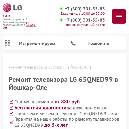
+7 (800) 301-55-83
Ежедневно, с 10:00 до 20:00
FIX-LG
+7 (800) 301-55-83
Ремонт устройств LG
Специализированный
Звонок бесплатный по РФ
cервисный центр г.
Йошкар-
Ола
Мы ремонтируем
Позвонить
р-Оле
Ремонт телевизора LG 65QNED99 в Йошкар-Оле
Ремонт телевизора LG 65QNED99 в
Йошкар-Оле
от 880 руб.
Стоимость ремонта
Бесплатная диагностика
даже при отказе
Привезем и увезем телевизор LG 65QNED99 сами
Гарантия на наши работы по ремонту телевизоров
Ремонт камер видеонаблюдения LG
Ремонт вертикальных пылесосов LG
Ремонт интерактивных панелей LG
Ремонт портативных колонок LG
Ремонт домашних кинотеатров LG
Ремонт посудомоечных машин LG
Ремонт микроволновых печей LG
Ремонт портативных акустик LG
Ремонт музыкальных центров LG
до 3-х лет
LG 65QNED99