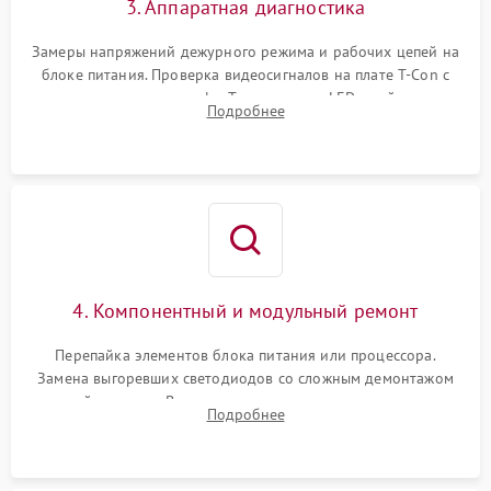
3. Аппаратная диагностика
Замеры напряжений дежурного режима и рабочих цепей на
блоке питания. Проверка видеосигналов на плате T-Con с
помощью осциллографа. Тестирование LED-драйвера и
Подробнее
светодиодных планок подсветки мультиметром.
4. Компонентный и модульный ремонт
Перепайка элементов блока питания или процессора.
Замена выгоревших светодиодов со сложным демонтажом
хрупкой матрицы. Восстановление поврежденных дорожек,
Подробнее
прошивка микросхем памяти EEPROM