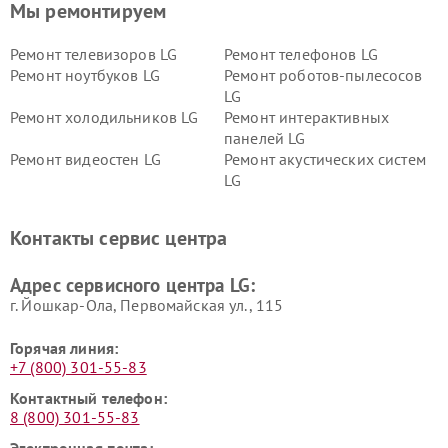
Мы ремонтируем
Ремонт телевизоров LG
Ремонт телефонов LG
Ремонт ноутбуков LG
Ремонт роботов-пылесосов
LG
Ремонт холодильников LG
Ремонт интерактивных
панелей LG
Ремонт видеостен LG
Ремонт акустических систем
LG
Ремонт портативных акустик
Ремонт камер
LG
видеонаблюдения LG
Контакты сервис центра
Ремонт морозильных камер
Ремонт вертикальных
LG
пылесосов LG
Адрес сервисного центра LG:
г. Йошкар-Ола, Первомайская ул., 115
Горячая линия:
+7 (800) 301-55-83
Контактный телефон:
8 (800) 301-55-83