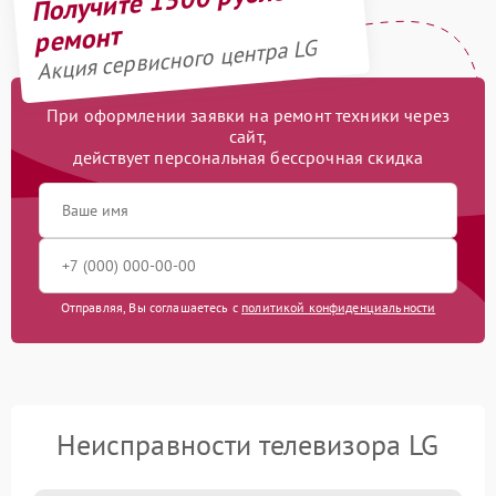
ремонт
Акция сервисного центра LG
При оформлении заявки на ремонт техники через
сайт,
действует персональная бессрочная скидка
Отправляя, Вы соглашаетесь с
политикой конфиденциальности
Неисправности телевизора LG