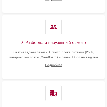
источников сигнала для выявления симптомов поломки.
2. Разборка и визуальный осмотр
Снятие задней панели. Осмотр блока питания (PSU),
материнской платы (MainBoard) и платы T-Con на вздутые
конденсаторы, прогары, окисления и микротрещины.
Подробнее
Проверка надежности фиксации и целостности шлейфов.