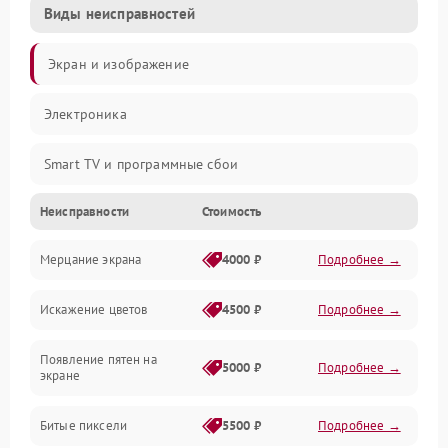
Виды неисправностей
Экран и изображение
Электроника
Smart TV и программные сбои
Неисправности
Стоимость
Питание и запуск
Мерцание экрана
4000 ₽
Подробнее →
Подсветка и LED-модули
Искажение цветов
4500 ₽
Подробнее →
Звук и аудиосистема
Появление пятен на
Сигнал и приём каналов
5000 ₽
Подробнее →
экране
Разъёмы и интерфейсы
Битые пиксели
5500 ₽
Подробнее →