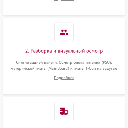
источников сигнала для выявления симптомов поломки.
2. Разборка и визуальный осмотр
Снятие задней панели. Осмотр блока питания (PSU),
материнской платы (MainBoard) и платы T-Con на вздутые
конденсаторы, прогары, окисления и микротрещины.
Подробнее
Проверка надежности фиксации и целостности шлейфов.