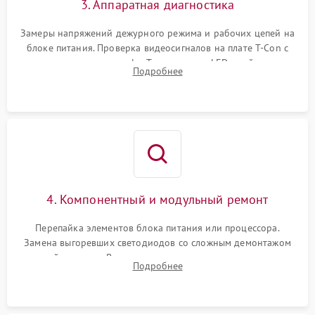
3. Аппаратная диагностика
Замеры напряжений дежурного режима и рабочих цепей на
блоке питания. Проверка видеосигналов на плате T-Con с
помощью осциллографа. Тестирование LED-драйвера и
Подробнее
светодиодных планок подсветки мультиметром.
4. Компонентный и модульный ремонт
Перепайка элементов блока питания или процессора.
Замена выгоревших светодиодов со сложным демонтажом
хрупкой матрицы. Восстановление поврежденных дорожек,
Подробнее
прошивка микросхем памяти EEPROM