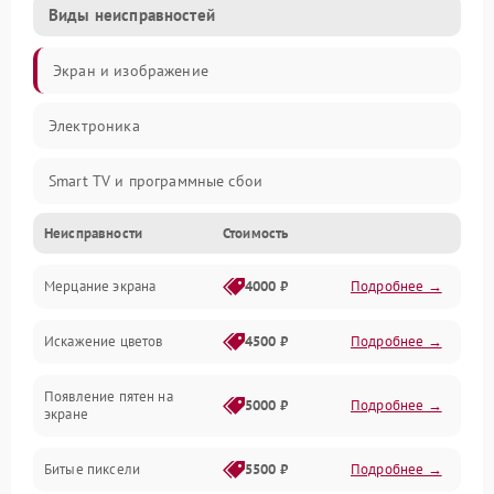
Виды неисправностей
Экран и изображение
Электроника
Smart TV и программные сбои
Неисправности
Стоимость
Питание и запуск
Мерцание экрана
4000 ₽
Подробнее →
Подсветка и LED-модули
Искажение цветов
4500 ₽
Подробнее →
Звук и аудиосистема
Появление пятен на
Сигнал и приём каналов
5000 ₽
Подробнее →
экране
Разъёмы и интерфейсы
Битые пиксели
5500 ₽
Подробнее →