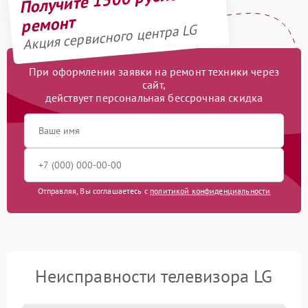
ремонт
Акция сервисного центра LG
При оформлении заявки на ремонт техники через
сайт,
действует персональная бессрочная скидка
Отправляя, Вы соглашаетесь с
политикой конфиденциальности
Неисправности телевизора LG