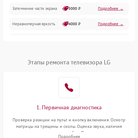
Механические повреждения
Затемнение части экрана
5000 ₽
Подробнее →
Программное обеспечение
Неравномерная яркость
4000 ₽
Подробнее →
Корпус и механика
Выгорание матрицы
6000 ₽
Подробнее →
Пульт и управление
Этапы ремонта телевизора LG
Сеть и подключения
Аудио
Сетевая
1. Первичная диагностика
Проверка реакции на пульт и кнопку включения. Осмотр
матрицы на трещины и сколы. Оценка звука, наличия
подсветки и индикаторов ошибок. Подключение тестовых
Подробнее