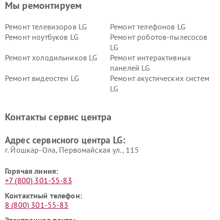
Мы ремонтируем
Ремонт телевизоров LG
Ремонт телефонов LG
Ремонт ноутбуков LG
Ремонт роботов-пылесосов
LG
Ремонт холодильников LG
Ремонт интерактивных
панелей LG
Ремонт видеостен LG
Ремонт акустических систем
LG
Ремонт портативных акустик
Ремонт камер
LG
видеонаблюдения LG
Контакты сервис центра
Ремонт морозильных камер
Ремонт вертикальных
LG
пылесосов LG
Адрес сервисного центра LG:
г. Йошкар-Ола, Первомайская ул., 115
Горячая линия:
+7 (800) 301-55-83
Контактный телефон:
8 (800) 301-55-83