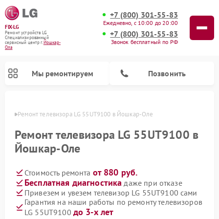
+7 (800) 301-55-83
Ежедневно, с 10:00 до 20:00
FIX-LG
+7 (800) 301-55-83
Ремонт устройств LG
Специализированный
Звонок бесплатный по РФ
cервисный центр г.
Йошкар-
Ола
Мы ремонтируем
Позвонить
р-Оле
Ремонт телевизора LG 55UT9100 в Йошкар-Оле
Ремонт телевизора LG 55UT9100 в
Йошкар-Оле
от 880 руб.
Стоимость ремонта
Бесплатная диагностика
даже при отказе
Привезем и увезем телевизор LG 55UT9100 сами
Гарантия на наши работы по ремонту телевизоров
Ремонт камер видеонаблюдения LG
Ремонт вертикальных пылесосов LG
Ремонт интерактивных панелей LG
Ремонт портативных колонок LG
Ремонт домашних кинотеатров LG
Ремонт посудомоечных машин LG
Ремонт микроволновых печей LG
Ремонт портативных акустик LG
Ремонт музыкальных центров LG
до 3-х лет
LG 55UT9100