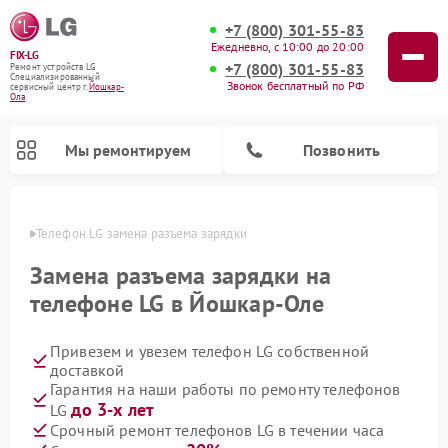
+7 (800) 301-55-83
Ежедневно, с 10:00 до 20:00
FIX-LG
+7 (800) 301-55-83
Ремонт устройств LG
Специализированный
Звонок бесплатный по РФ
cервисный центр г.
Йошкар-
Ола
Мы ремонтируем
Позвонить
р-Оле
Телефон LG замена разъема зарядки
Замена разъема зарядки на
телефоне LG в Йошкар-Оле
Привезем и увезем телефон LG собственной
доставкой
Гарантия на наши работы по ремонту телефонов
до 3-х лет
LG
Ремонт камер видеонаблюдения LG
Ремонт вертикальных пылесосов LG
Ремонт интерактивных панелей LG
Ремонт портативных колонок LG
Ремонт домашних кинотеатров LG
Ремонт посудомоечных машин LG
Ремонт микроволновых печей LG
Ремонт портативных акустик LG
Ремонт музыкальных центров LG
Срочный ремонт телефонов LG в течении часа