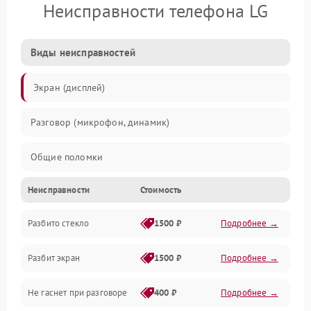
Неисправности телефона LG
Виды неисправностей
Экран (дисплей)
Разговор (микрофон, динамик)
Общие поломки
Неисправности
Стоимость
Проблемы связи
Разбито стекло
1500 ₽
Подробнее →
Камеры
Разбит экран
1500 ₽
Подробнее →
Проблемы с дисплеем и сенсором
Не гаснет при разговоре
400 ₽
Подробнее →
Зарядка