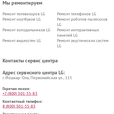
Мы ремонтируем
Ремонт телевизоров LG
Ремонт телефонов LG
Ремонт ноутбуков LG
Ремонт роботов-пылесосов
LG
Ремонт холодильников LG
Ремонт интерактивных
панелей LG
Ремонт видеостен LG
Ремонт акустических систем
LG
Ремонт портативных акустик
Ремонт камер
LG
видеонаблюдения LG
Контакты сервис центра
Ремонт морозильных камер
Ремонт вертикальных
LG
пылесосов LG
Адрес сервисного центра LG:
г. Йошкар-Ола, Первомайская ул., 115
Горячая линия:
+7 (800) 301-55-83
Контактный телефон:
8 (800) 301-55-83