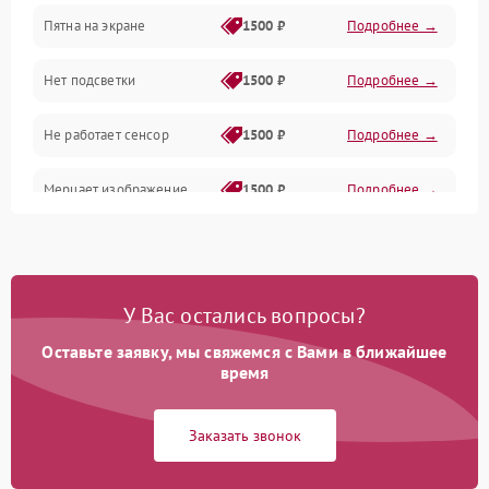
Пятна на экране
1500 ₽
Подробнее →
Проблемы с питанием, зарядкой и аккумулятором
Нет подсветки
1500 ₽
Подробнее →
Проблемы с работой системы, корпусом и другие
Не работает сенсор
1500 ₽
Подробнее →
Мерцает изображение
1500 ₽
Подробнее →
Не работает 3D Touch
2400 ₽
Подробнее →
Не работает Face ID
4000 ₽
Подробнее →
У Вас остались вопросы?
Оставьте заявку, мы свяжемся с Вами в ближайшее
время
Заказать звонок