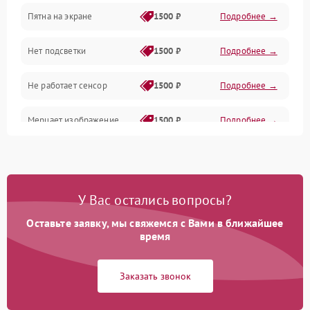
Пятна на экране
1500 ₽
Подробнее →
Проблемы с питанием, зарядкой и аккумулятором
Нет подсветки
1500 ₽
Подробнее →
Проблемы с работой системы, корпусом и другие
Не работает сенсор
1500 ₽
Подробнее →
Мерцает изображение
1500 ₽
Подробнее →
Не работает 3D Touch
2400 ₽
Подробнее →
Не работает Face ID
4000 ₽
Подробнее →
У Вас остались вопросы?
Оставьте заявку, мы свяжемся с Вами в ближайшее
время
Заказать звонок