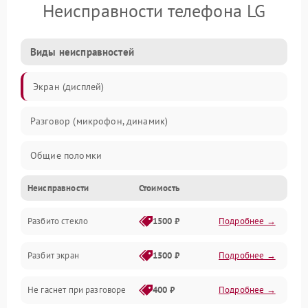
Неисправности телефона LG
Виды неисправностей
Экран (дисплей)
Разговор (микрофон, динамик)
Общие поломки
Неисправности
Стоимость
Проблемы связи
Разбито стекло
1500 ₽
Подробнее →
Камеры
Разбит экран
1500 ₽
Подробнее →
Проблемы с дисплеем и сенсором
Не гаснет при разговоре
400 ₽
Подробнее →
Зарядка