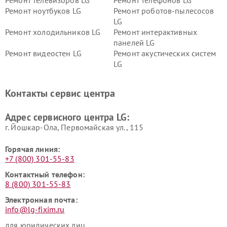
Ремонт телевизоров LG
Ремонт телефонов LG
Ремонт ноутбуков LG
Ремонт роботов-пылесосов
LG
Ремонт холодильников LG
Ремонт интерактивных
панелей LG
Ремонт видеостен LG
Ремонт акустических систем
LG
Ремонт портативных акустик
Ремонт камер
LG
видеонаблюдения LG
Контакты сервис центра
Ремонт морозильных камер
Ремонт вертикальных
LG
пылесосов LG
Адрес сервисного центра LG:
г. Йошкар-Ола, Первомайская ул., 115
Горячая линия:
+7 (800) 301-55-83
Контактный телефон:
8 (800) 301-55-83
Электронная почта:
info@lg-fixim.ru
для юридических лиц