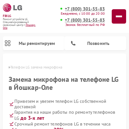
+7 (800) 301-55-83
Ежедневно, с 10:00 до 20:00
FIX-LG
+7 (800) 301-55-83
Ремонт устройств LG
Специализированный
Звонок бесплатный по РФ
cервисный центр г.
Йошкар-
Ола
Мы ремонтируем
Позвонить
р-Оле
Телефон LG замена микрофона
Замена микрофона на телефоне LG
в Йошкар-Оле
Привезем и увезем телефон LG собственной
доставкой
Гарантия на наши работы по ремонту телефонов
до 3-х лет
LG
Ремонт камер видеонаблюдения LG
Ремонт вертикальных пылесосов LG
Ремонт интерактивных панелей LG
Ремонт портативных колонок LG
Ремонт домашних кинотеатров LG
Ремонт посудомоечных машин LG
Ремонт микроволновых печей LG
Ремонт портативных акустик LG
Ремонт музыкальных центров LG
Срочный ремонт телефонов LG в течении часа