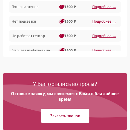
Пятна на экране
1500 ₽
Подробнее →
Проблемы с питанием, зарядкой и аккумулятором
Нет подсветки
1500 ₽
Подробнее →
Проблемы с работой системы, корпусом и другие
Не работает сенсор
1500 ₽
Подробнее →
Мерцает изображение
1500 ₽
Подробнее →
Не работает 3D Touch
2400 ₽
Подробнее →
Не работает Face ID
4000 ₽
Подробнее →
У Вас остались вопросы?
Оставьте заявку, мы свяжемся с Вами в ближайшее
время
Заказать звонок