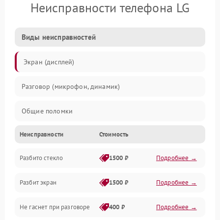
Неисправности телефона LG
Виды неисправностей
Экран (дисплей)
Разговор (микрофон, динамик)
Общие поломки
Неисправности
Стоимость
Проблемы связи
Разбито стекло
1500 ₽
Подробнее →
Камеры
Разбит экран
1500 ₽
Подробнее →
Проблемы с дисплеем и сенсором
Не гаснет при разговоре
400 ₽
Подробнее →
Зарядка