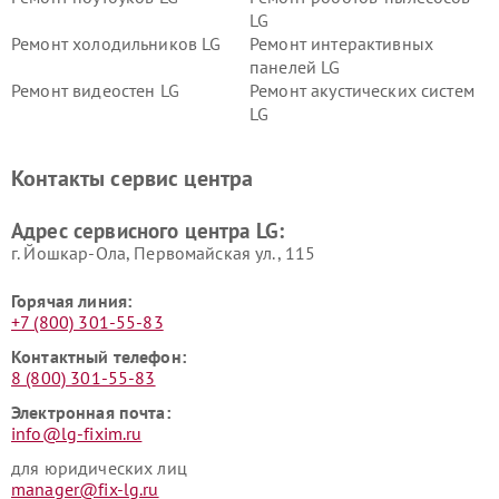
LG
Ремонт холодильников LG
Ремонт интерактивных
панелей LG
Ремонт видеостен LG
Ремонт акустических систем
LG
Ремонт портативных акустик
Ремонт камер
LG
видеонаблюдения LG
Контакты сервис центра
Ремонт морозильных камер
Ремонт вертикальных
LG
пылесосов LG
Адрес сервисного центра LG:
г. Йошкар-Ола, Первомайская ул., 115
Горячая линия:
+7 (800) 301-55-83
Контактный телефон:
8 (800) 301-55-83
Электронная почта:
info@lg-fixim.ru
для юридических лиц
manager@fix-lg.ru