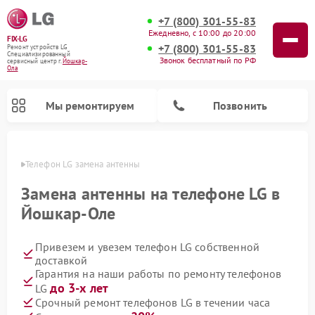
+7 (800) 301-55-83
Ежедневно, с 10:00 до 20:00
FIX-LG
+7 (800) 301-55-83
Ремонт устройств LG
Специализированный
Звонок бесплатный по РФ
cервисный центр г.
Йошкар-
Ола
Мы ремонтируем
Позвонить
р-Оле
Телефон LG замена антенны
Замена антенны на телефоне LG в
Йошкар-Оле
Привезем и увезем телефон LG собственной
доставкой
Гарантия на наши работы по ремонту телефонов
до 3-х лет
LG
Ремонт камер видеонаблюдения LG
Ремонт вертикальных пылесосов LG
Ремонт интерактивных панелей LG
Ремонт портативных колонок LG
Ремонт домашних кинотеатров LG
Ремонт посудомоечных машин LG
Ремонт микроволновых печей LG
Ремонт портативных акустик LG
Ремонт музыкальных центров LG
Срочный ремонт телефонов LG в течении часа