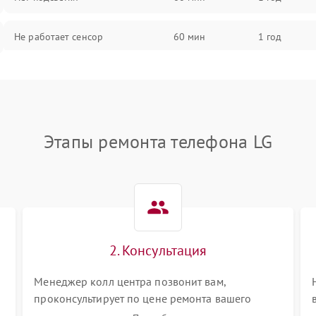
Не работает сенсор
60 мин
1 год
Мерцает изображение
60 мин
1 год
Не работает 3D Touch
60 мин
1 год
Этапы ремонта телефона LG
Не работает Face ID
60 мин
1 год
2. Консультация
Менеджер колл центра позвонит вам,
проконсультирует по цене ремонта вашего
телефона а также ответит на все ваши вопросы.