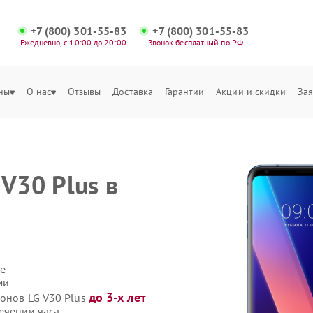
+7 (800) 301-55-83
+7 (800) 301-55-83
Ежедневно, с 10:00 до 20:00
Звонок бесплатный по РФ
ны
О нас
Отзывы
Доставка
Гарантии
Акции и скидки
Зая
V30 Plus в
е
ми
до 3-х лет
фонов LG V30 Plus
ечении часа