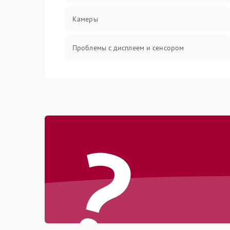
Камеры
Проблемы с дисплеем и сенсором
Зарядка
Проблемы с питанием, зарядкой и
аккумулятором
?
Проблемы с работой системы, корпусом и
другие