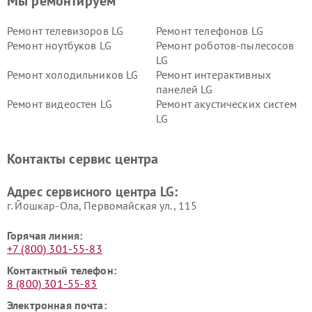
Мы ремонтируем
Ремонт телевизоров LG
Ремонт телефонов LG
Ремонт ноутбуков LG
Ремонт роботов-пылесосов
LG
Ремонт холодильников LG
Ремонт интерактивных
панелей LG
Ремонт видеостен LG
Ремонт акустических систем
LG
Ремонт портативных акустик
Ремонт камер
LG
видеонаблюдения LG
Контакты сервис центра
Ремонт морозильных камер
Ремонт вертикальных
LG
пылесосов LG
Адрес сервисного центра LG:
г. Йошкар-Ола, Первомайская ул., 115
Горячая линия:
+7 (800) 301-55-83
Контактный телефон:
8 (800) 301-55-83
Электронная почта: