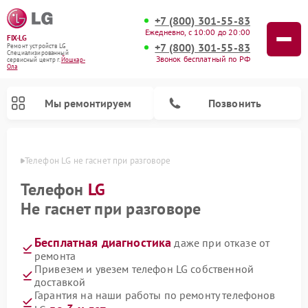
+7 (800) 301-55-83
Ежедневно, с 10:00 до 20:00
FIX-LG
+7 (800) 301-55-83
Ремонт устройств LG
Специализированный
Звонок бесплатный по РФ
cервисный центр г.
Йошкар-
Ола
Мы ремонтируем
Позвонить
р-Оле
Телефон LG не гаснет при разговоре
Телефон
LG
Не гаснет при разговоре
Бесплатная диагностика
даже при отказе от
ремонта
Привезем и увезем телефон LG собственной
доставкой
Ремонт камер видеонаблюдения LG
Ремонт вертикальных пылесосов LG
Ремонт интерактивных панелей LG
Ремонт портативных колонок LG
Ремонт домашних кинотеатров LG
Ремонт посудомоечных машин LG
Ремонт микроволновых печей LG
Ремонт портативных акустик LG
Ремонт музыкальных центров LG
Гарантия на наши работы по ремонту телефонов