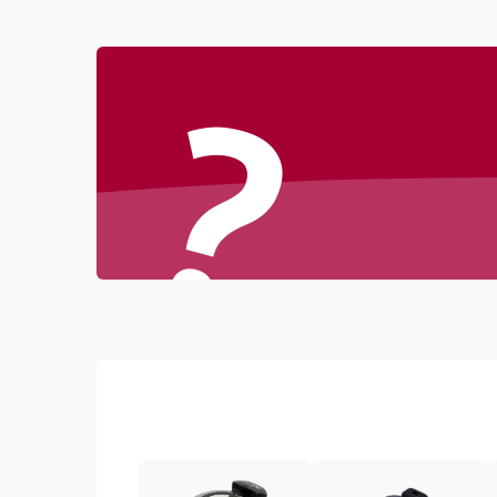
Проблемы с механикой
?
Батарея
Режим работы
Программные сбои