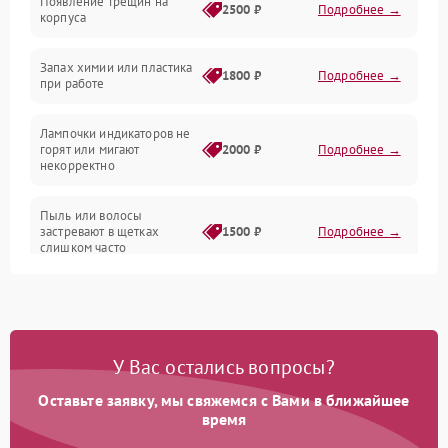
Появление трещин на
Проблемы с сигналом
2500 ₽
Подробнее →
корпуса
Неисправность резервуаров и систем подачи воды
Запах химии или пластика
1800 ₽
Подробнее →
при работе
Проблемы с механикой
Лампочки индикаторов не
горят или мигают
2000 ₽
Подробнее →
Батарея
некорректно
Режим работы
Пыль или волосы
застревают в щетках
1500 ₽
Подробнее →
слишком часто
Программные сбои
У Вас остались вопросы?
Оставьте заявку, мы свяжемся с Вами в ближайшее
время