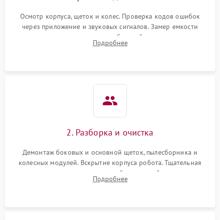
Осмотр корпуса, щеток и колес. Проверка кодов ошибок
через приложение и звуковых сигналов. Замер емкости
аккумулятора и тестирование базовой станции зарядки.
Подробнее
Оценка работы лидара, бампера и датчиков падения для
локализации неисправности.
2. Разборка и очистка
Демонтаж боковых и основной щеток, пылесборника и
колесных модулей. Вскрытие корпуса робота. Тщательная
очистка внутренних полостей, шестерней и плат от
Подробнее
скопившейся пыли, волос и шерсти животных с
использованием сжатого воздуха и щеток.