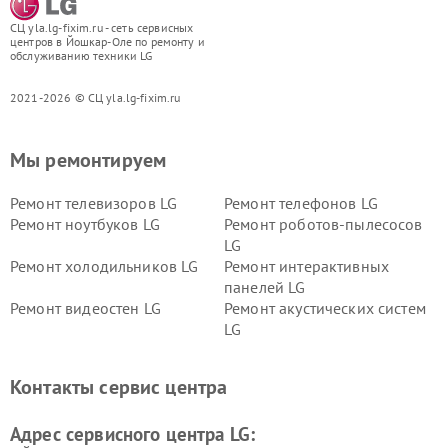
СЦ yla.lg-fixim.ru - сеть сервисных
центров в Йошкар-Оле по ремонту и
обслуживанию техники LG
2021-2026 © СЦ yla.lg-fixim.ru
Мы ремонтируем
Ремонт телевизоров LG
Ремонт телефонов LG
Ремонт ноутбуков LG
Ремонт роботов-пылесосов
LG
Ремонт холодильников LG
Ремонт интерактивных
панелей LG
Ремонт видеостен LG
Ремонт акустических систем
LG
Ремонт портативных акустик
Ремонт камер
LG
видеонаблюдения LG
Контакты сервис центра
Ремонт морозильных камер
Ремонт вертикальных
LG
пылесосов LG
Адрес сервисного центра LG: