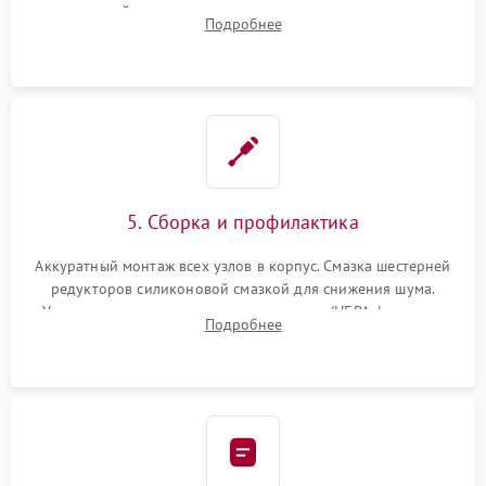
двигателей, изношенного аккумулятора, неисправного
Подробнее
лидара или помпы подачи воды. Восстановление шлейфов и
устранение последствий попадания влаги.
5. Сборка и профилактика
Аккуратный монтаж всех узлов в корпус. Смазка шестерней
редукторов силиконовой смазкой для снижения шума.
Установка новых расходных материалов (HEPA-фильтров,
Подробнее
микрофибры, щеток). Надежная фиксация разъемов и
проверка герметичности водяного контура.