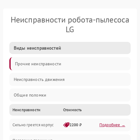
Неисправности робота-пылесоса
LG
Виды неисправностей
Прочие неисправности
Неисправность движения
Общие поломки
Неисправности
Стоимость
Неисправность датчиков
Сильно греется корпус
2200 ₽
Подробнее →
Неисправность программного обеспечения