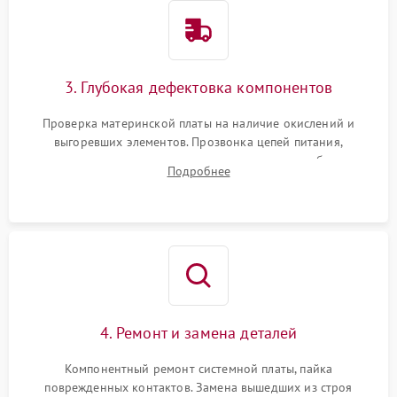
3. Глубокая дефектовка компонентов
Проверка материнской платы на наличие окислений и
выгоревших элементов. Прозвонка цепей питания,
тестирование приводных моторов колес и турбины
Подробнее
всасывания. Оценка состояния оптических и инфракрасных
датчиков, а также механизма лазерного дальномера.
4. Ремонт и замена деталей
Компонентный ремонт системной платы, пайка
поврежденных контактов. Замена вышедших из строя