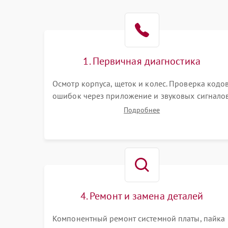
Батарея
Режим работы
Программные сбои
1. Первичная диагностика
Осмотр корпуса, щеток и колес. Проверка кодо
ошибок через приложение и звуковых сигналов
Замер емкости аккумулятора и тестирование
Подробнее
базовой станции зарядки. Оценка работы
лидара, бампера и датчиков падения для
локализации неисправности.
4. Ремонт и замена деталей
Компонентный ремонт системной платы, пайка