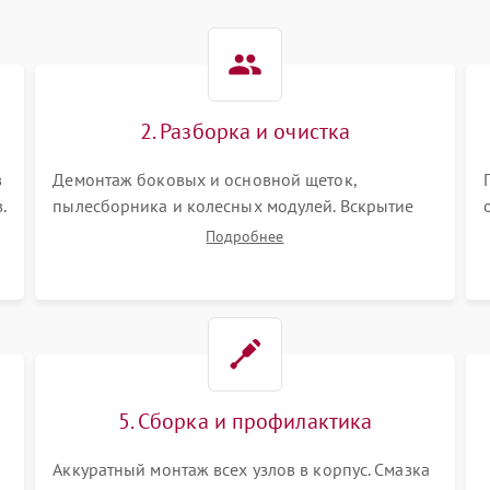
2. Разборка и очистка
в
Демонтаж боковых и основной щеток,
.
пылесборника и колесных модулей. Вскрытие
корпуса робота. Тщательная очистка внутренних
Подробнее
полостей, шестерней и плат от скопившейся
пыли, волос и шерсти животных с
использованием сжатого воздуха и щеток.
5. Сборка и профилактика
Аккуратный монтаж всех узлов в корпус. Смазка