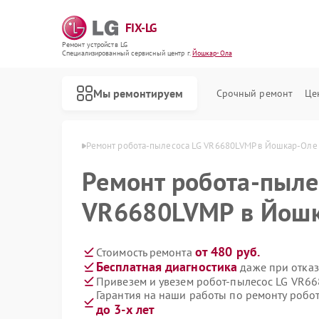
FIX-LG
Ремонт устройств LG
Специализированный cервисный центр г.
Йошкар-Ола
Мы ремонтируем
Срочный ремонт
Це
ов LG в Йошкар-Оле
Ремонт робота-пылесоса LG VR6680LVMP в Йошкар-Оле
Ремонт робота-пыле
VR6680LVMP в Йош
от 480 руб.
Стоимость ремонта
Бесплатная диагностика
даже при отказ
Привезем и увезем робот-пылесос LG VR6
Гарантия на наши работы по ремонту роб
до 3-х лет
Ремонт интерактивных панелей LG
Ремонт акустических систем LG
Ремонт портативных акустик LG
Ремонт камер видеонаблюдения LG
Ремонт морозильных камер LG
Ремонт вертикальных пылесосов LG
Ремонт портативных колонок LG
Ремонт музыкальных центров LG
Ремонт домашних кинотеатров LG
Ремонт холодильных камер LG
Ремонт посудомоечных машин LG
Ремонт микроволновых печей LG