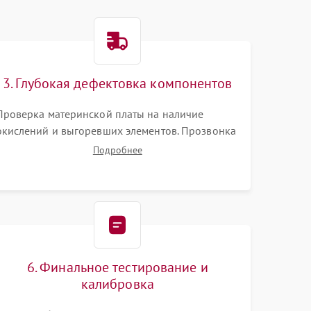
3. Глубокая дефектовка компонентов
Проверка материнской платы на наличие
окислений и выгоревших элементов. Прозвонка
цепей питания, тестирование приводных
Подробнее
моторов колес и турбины всасывания. Оценка
состояния оптических и инфракрасных
датчиков, а также механизма лазерного
дальномера.
6. Финальное тестирование и
калибровка