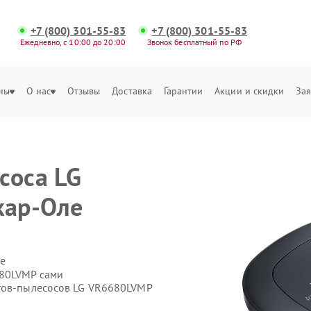
+7 (800) 301-55-83
+7 (800) 301-55-83
Ежедневно, с 10:00 до 20:00
Звонок бесплатный по РФ
ны
О нас
Отзывы
Доставка
Гарантии
Акции и скидки
Зая
соса LG
кар-Оле
е
680LVMP сами
отов-пылесосов LG VR6680LVMP