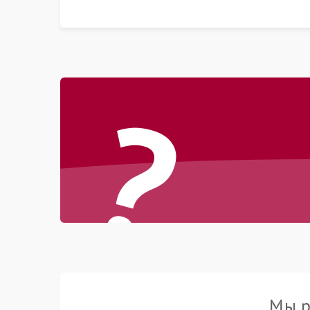
?
Мы р