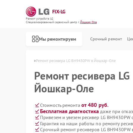
FIX-LG
Ремонт устройств LG
Специализированный cервисный центр г.
Йошкар-Ола
Мы ремонтируем
Срочный ремонт
Це
ов LG в Йошкар-Оле
Ремонт ресивера LG BH9430PW в Йошкар-Оле
Ремонт ресивера L
Йошкар-Оле
от 480 руб.
Стоимость ремонта
Бесплатная диагностика
даже при отказ
Привезем и увезем ресивер LG BH9430PW 
Гарантия на наши работы по ремонту рес
Срочный ремонт ресиверов LG BH9430PW в
Ремонт роботов-пылесосов LG
Ремонт интерактивных панелей LG
Ремонт акустических систем LG
Ремонт портативных акустик LG
Ремонт камер видеонаблюдения LG
Ремонт морозильных камер LG
Ремонт вертикальных пылесосов LG
Ремонт портативных колонок LG
Ремонт музыкальных центров LG
Ремонт домашних кинотеатров LG
Ремонт холодильных камер LG
Ремонт посудомоечных машин LG
Ремонт микроволновых печей LG