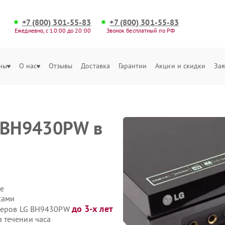
+7 (800) 301-55-83
+7 (800) 301-55-83
Ежедневно, с 10:00 до 20:00
Звонок бесплатный по РФ
ны
О нас
Отзывы
Доставка
Гарантии
Акции и скидки
Зая
G BH9430PW в
е
сами
до 3-х лет
иверов LG BH9430PW
 течении часа