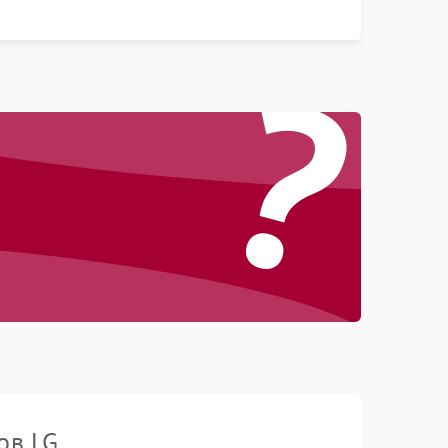
?
ов LG