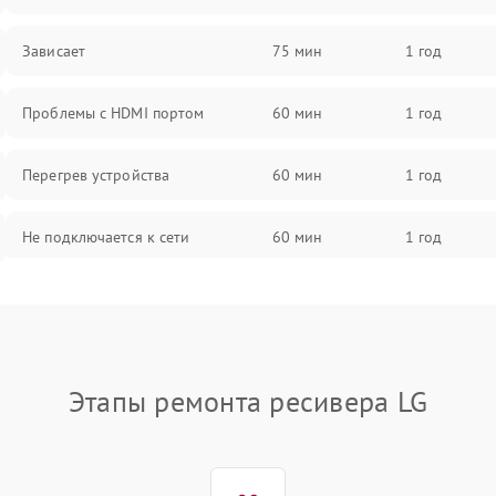
Зависает
75 мин
1 год
Проблемы с HDMI портом
60 мин
1 год
Перегрев устройства
60 мин
1 год
Не подключается к сети
60 мин
1 год
Проблемы с блоком питания
60 мин
1 год
Проблемы с Wi-Fi
60 мин
1 год
Этапы ремонта ресивера LG
Не работает выход на телевизор
60 мин
1 год