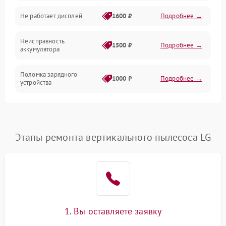
Не работает дисплей
1600 ₽
Подробнее →
Засор
Неисправность
Привод
1500 ₽
Подробнее →
аккумулятора
Мотор
Поломка зарядного
1000 ₽
Подробнее →
устройства
Защита
Неисправность двигателя
2000 ₽
Подробнее →
Корпус/Герметичность
Поломка кнопки
Этапы ремонта вертикального пылесоса LG
500 ₽
Подробнее →
включения/выключения
Электронные компоненты
Неисправность системы
1000 ₽
Подробнее →
индикации
Неисправность системы
1000 ₽
Подробнее →
защиты от перегрева
1. Вы оставляете заявку