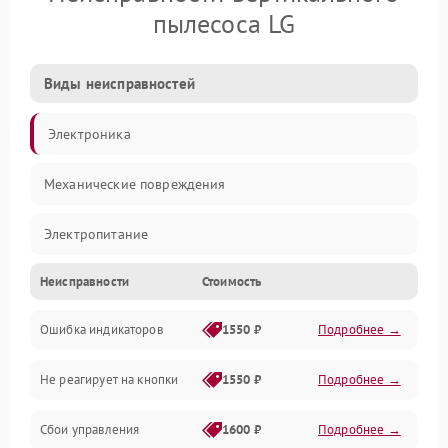
пылесоса LG
Виды неисправностей
Электроника
Механические повреждения
Электропитание
Неисправности
Стоимость
Механика
Ошибка индикаторов
1550 ₽
Подробнее →
Аккумулятор
Не реагирует на кнопки
1550 ₽
Подробнее →
Работа системы
Сбои управления
1600 ₽
Подробнее →
Всасывание