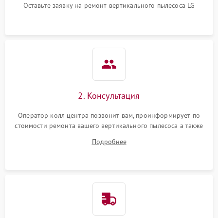
Оставьте заявку на ремонт вертикального пылесоса LG
Поломка системы
автоматического
1500 ₽
Подробнее →
отключения
Неисправность системы
1500 ₽
Подробнее →
управления
Поломка системы
1000 ₽
Подробнее →
освещения (если есть)
2. Консультация
Повреждение внутренних
500 ₽
Подробнее →
Оператор колл центра позвонит вам, проинформирует по
проводов
стоимости ремонта вашего вертикального пылесоса а также
ответит на все ваши вопросы.
Подробнее
Поломка системы защиты
1000 ₽
Подробнее →
от перегрузок
Повреждение системы
защиты от короткого
1500 ₽
Подробнее →
замыкания