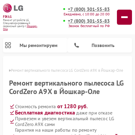
+7 (800) 301-55-83
Ежедневно, с 10:00 до 20:00
FIX-LG
+7 (800) 301-55-83
Ремонт устройств LG
Специализированный
Звонок бесплатный по РФ
cервисный центр г.
Йошкар-
Ола
Мы ремонтируем
Позвонить
р-Оле
Ремонт вертикального пылесоса LG CordZero A9X в Йошкар-Оле
Ремонт вертикального пылесоса LG
CordZero A9X в Йошкар-Оле
от 1280 руб.
Стоимость ремонта
Бесплатная диагностика
даже при отказе
Привезем и увезем вертикальный пылесос LG
CordZero A9X сами
Ремонт портативных акустик LG
Ремонт портативных колонок LG
Ремонт домашних кинотеатров LG
Ремонт посудомоечных машин LG
Ремонт микроволновых печей LG
Ремонт камер видеонаблюдения LG
Ремонт интерактивных панелей LG
Ремонт музыкальных центров LG
Гарантия на наши работы по ремонту