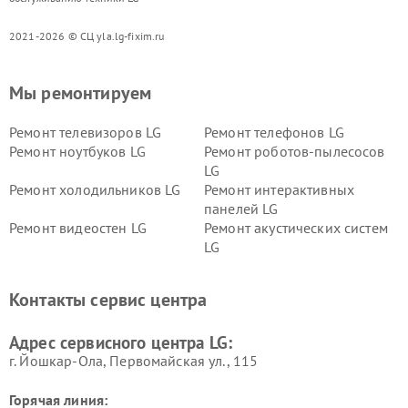
2021-2026 © СЦ yla.lg-fixim.ru
Мы ремонтируем
Ремонт телевизоров LG
Ремонт телефонов LG
Ремонт ноутбуков LG
Ремонт роботов-пылесосов
LG
Ремонт холодильников LG
Ремонт интерактивных
панелей LG
Ремонт видеостен LG
Ремонт акустических систем
LG
Ремонт портативных акустик
Ремонт камер
LG
видеонаблюдения LG
Контакты сервис центра
Ремонт морозильных камер
Ремонт вертикальных
LG
пылесосов LG
Адрес сервисного центра LG:
г. Йошкар-Ола, Первомайская ул., 115
Горячая линия: