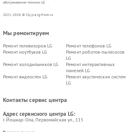
обслуживанию техники LG
2021-2026 © СЦ yla.lg-fixim.ru
Мы ремонтируем
Ремонт телевизоров LG
Ремонт телефонов LG
Ремонт ноутбуков LG
Ремонт роботов-пылесосов
LG
Ремонт холодильников LG
Ремонт интерактивных
панелей LG
Ремонт видеостен LG
Ремонт акустических систем
LG
Ремонт портативных акустик
Ремонт камер
LG
видеонаблюдения LG
Контакты сервис центра
Ремонт морозильных камер
Ремонт вертикальных
LG
пылесосов LG
Адрес сервисного центра LG:
г. Йошкар-Ола, Первомайская ул., 115