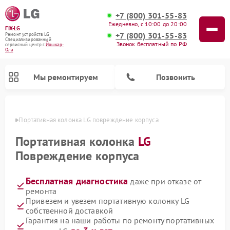
+7 (800) 301-55-83
Ежедневно, с 10:00 до 20:00
FIX-LG
+7 (800) 301-55-83
Ремонт устройств LG
Специализированный
Звонок бесплатный по РФ
cервисный центр г.
Йошкар-
Ола
Мы ремонтируем
Позвонить
р-Оле
Портативная колонка LG повреждение корпуса
Портативная колонка
LG
Повреждение корпуса
Бесплатная диагностика
даже при отказе от
ремонта
Привезем и увезем портативную колонку LG
собственной доставкой
Ремонт портативных акустик LG
Ремонт домашних кинотеатров LG
Ремонт посудомоечных машин LG
Ремонт микроволновых печей LG
Ремонт камер видеонаблюдения LG
Ремонт вертикальных пылесосов LG
Ремонт интерактивных панелей LG
Ремонт музыкальных центров LG
Гарантия на наши работы по ремонту портативных