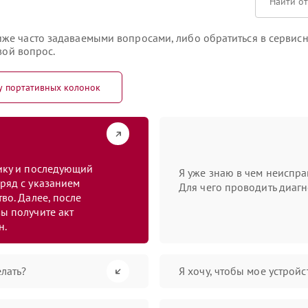
же часто задаваемыми вопросами, либо обратиться в сервисн
вой вопрос.
у портативных колонок
тику и последующий
Я уже знаю в чем неиспра
ряд с указанием
Для чего проводить диагн
во. Далее, после
ы получите акт
н.
лать?
Я хочу, чтобы мое устрой