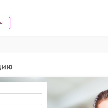
ны
цию