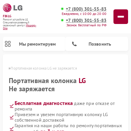
+7 (800) 301-55-83
Ежедневно, с 10:00 до 20:00
FIX-LG
+7 (800) 301-55-83
Ремонт устройств LG
Специализированный
Звонок бесплатный по РФ
cервисный центр г.
Йошкар-
Ола
Мы ремонтируем
Позвонить
р-Оле
Портативная колонка LG не заряжается
Портативная колонка
LG
Не заряжается
Бесплатная диагностика
даже при отказе от
ремонта
Привезем и увезем портативную колонку LG
собственной доставкой
Ремонт портативных акустик LG
Ремонт домашних кинотеатров LG
Ремонт посудомоечных машин LG
Ремонт микроволновых печей LG
Ремонт камер видеонаблюдения LG
Ремонт вертикальных пылесосов LG
Ремонт интерактивных панелей LG
Ремонт музыкальных центров LG
Гарантия на наши работы по ремонту портативных