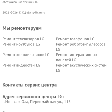
обслуживанию техники LG
2021-2026 © СЦ yla.lg-fixim.ru
Мы ремонтируем
Ремонт телевизоров LG
Ремонт телефонов LG
Ремонт ноутбуков LG
Ремонт роботов-пылесосов
LG
Ремонт холодильников LG
Ремонт интерактивных
панелей LG
Ремонт видеостен LG
Ремонт акустических систем
LG
Ремонт портативных акустик
Ремонт камер
LG
видеонаблюдения LG
Контакты сервис центра
Ремонт морозильных камер
Ремонт вертикальных
LG
пылесосов LG
Адрес сервисного центра LG:
г. Йошкар-Ола, Первомайская ул., 115