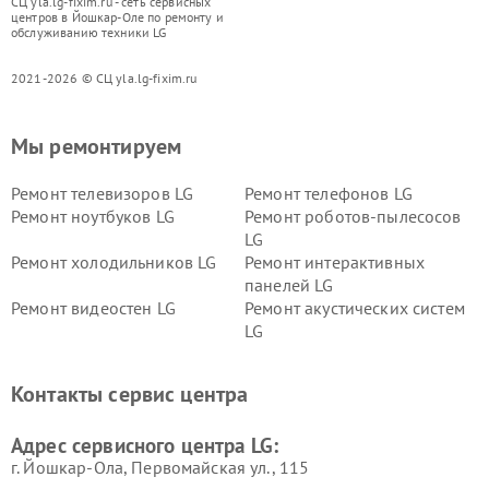
СЦ yla.lg-fixim.ru - сеть сервисных
центров в Йошкар-Оле по ремонту и
обслуживанию техники LG
2021-2026 © СЦ yla.lg-fixim.ru
Мы ремонтируем
Ремонт телевизоров LG
Ремонт телефонов LG
Ремонт ноутбуков LG
Ремонт роботов-пылесосов
LG
Ремонт холодильников LG
Ремонт интерактивных
панелей LG
Ремонт видеостен LG
Ремонт акустических систем
LG
Ремонт портативных акустик
Ремонт камер
LG
видеонаблюдения LG
Контакты сервис центра
Ремонт морозильных камер
Ремонт вертикальных
LG
пылесосов LG
Адрес сервисного центра LG:
г. Йошкар-Ола, Первомайская ул., 115