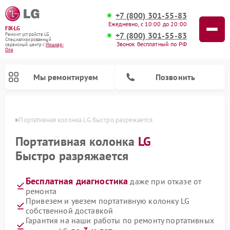
+7 (800) 301-55-83
Ежедневно, с 10:00 до 20:00
FIX-LG
+7 (800) 301-55-83
Ремонт устройств LG
Специализированный
Звонок бесплатный по РФ
cервисный центр г.
Йошкар-
Ола
Мы ремонтируем
Позвонить
р-Оле
Портативная колонка LG быстро разряжается
Портативная колонка
LG
Быстро разряжается
Бесплатная диагностика
даже при отказе от
ремонта
Привезем и увезем портативную колонку LG
собственной доставкой
Ремонт портативных акустик LG
Ремонт домашних кинотеатров LG
Ремонт посудомоечных машин LG
Ремонт микроволновых печей LG
Ремонт камер видеонаблюдения LG
Ремонт вертикальных пылесосов LG
Ремонт интерактивных панелей LG
Ремонт музыкальных центров LG
Гарантия на наши работы по ремонту портативных