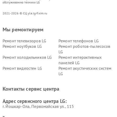
обслуживанию техники LG
2021-2026 © СЦ yla.lg-fixim.ru
Мы ремонтируем
Ремонт телевизоров LG
Ремонт телефонов LG
Ремонт ноутбуков LG
Ремонт роботов-пылесосов
LG
Ремонт холодильников LG
Ремонт интерактивных
панелей LG
Ремонт видеостен LG
Ремонт акустических систем
LG
Ремонт портативных акустик
Ремонт камер
LG
видеонаблюдения LG
Контакты сервис центра
Ремонт морозильных камер
Ремонт вертикальных
LG
пылесосов LG
Адрес сервисного центра LG:
г. Йошкар-Ола, Первомайская ул., 115