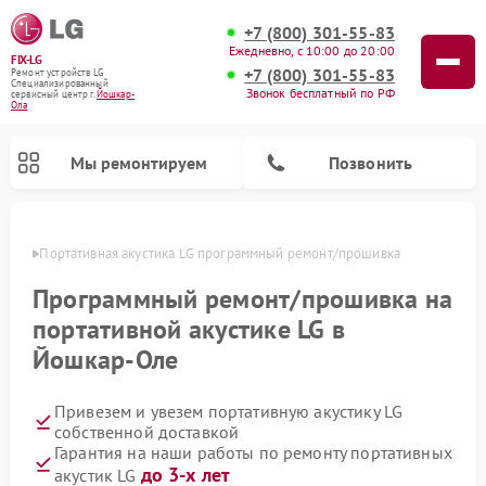
+7 (800) 301-55-83
Ежедневно, с 10:00 до 20:00
FIX-LG
+7 (800) 301-55-83
Ремонт устройств LG
Специализированный
Звонок бесплатный по РФ
cервисный центр г.
Йошкар-
Ола
Мы ремонтируем
Позвонить
р-Оле
Портативная акустика LG программный ремонт/прошивка
Программный ремонт/прошивка на
портативной акустике LG в
Йошкар-Оле
Привезем и увезем портативную акустику LG
собственной доставкой
Гарантия на наши работы по ремонту портативных
Ремонт камер видеонаблюдения LG
Ремонт вертикальных пылесосов LG
Ремонт портативных колонок LG
Ремонт домашних кинотеатров LG
Ремонт посудомоечных машин LG
Ремонт микроволновых печей LG
Ремонт интерактивных панелей LG
Ремонт музыкальных центров LG
до 3-х лет
акустик LG