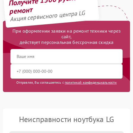
ремонт
Акция сервисного центра LG
При оформлении заявки на ремонт техники через
сайт,
действует персональная бессрочная скидка
Отправляя, Вы соглашаетесь с
политикой конфиденциальности
Неисправности ноутбука LG