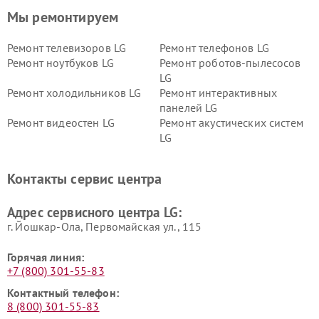
Мы ремонтируем
Ремонт телевизоров LG
Ремонт телефонов LG
Ремонт ноутбуков LG
Ремонт роботов-пылесосов
LG
Ремонт холодильников LG
Ремонт интерактивных
панелей LG
Ремонт видеостен LG
Ремонт акустических систем
LG
Ремонт портативных акустик
Ремонт камер
LG
видеонаблюдения LG
Контакты сервис центра
Ремонт морозильных камер
Ремонт вертикальных
LG
пылесосов LG
Адрес сервисного центра LG:
г. Йошкар-Ола, Первомайская ул., 115
Горячая линия:
+7 (800) 301-55-83
Контактный телефон:
8 (800) 301-55-83