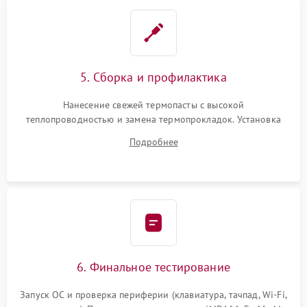
5. Сборка и профилактика
Нанесение свежей термопасты с высокой
теплопроводностью и замена термопрокладок. Установка
системы охлаждения, подключение всех внутренних
Подробнее
шлейфов, модулей памяти и накопителей. Предварительная
сборка корпуса.
6. Финальное тестирование
Запуск ОС и проверка периферии (клавиатура, тачпад, Wi-Fi,