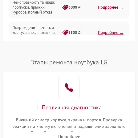
Неисправность тачпада:
Сеть и интернет
пропуски, прыжки
3000 ₽
Подробнее →
курсора, полный отказ
Система охлаждения
Повреждение петель и
корпуса: люфт, трещины,
3500 ₽
Подробнее →
деформация
Проблемы аккумулятора:
быстрая разрядка,
2500 ₽
Подробнее →
Этапы ремонта ноутбука LG
невозможность зарядки,
вздутие
Неисправность зарядного
устройства или разъёма
2000 ₽
Подробнее →
питания
1. Первичная диагностика
Перегрев из‑за пыли,
износа термопасты или
2500 ₽
Подробнее →
неисправности кулера
Внешний осмотр корпуса, экрана и портов. Проверка
реакции на кнопку включения и подключение зарядного
устройства. Оценка потребления тока с помощью
Выход из строя SSD или
Подробнее