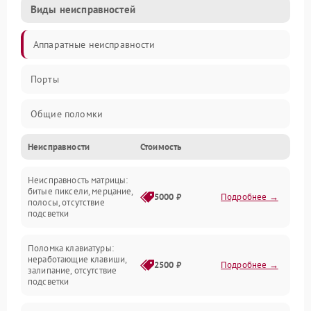
Виды неисправностей
Аппаратные неисправности
Порты
Общие поломки
Неисправности
Стоимость
Устройства
Неисправность матрицы:
Программные ошибки
битые пиксели, мерцание,
5000 ₽
Подробнее →
полосы, отсутствие
подсветки
Электрические и системные сбои
Поломка клавиатуры:
Интерфейсные проблемы
неработающие клавиши,
2500 ₽
Подробнее →
залипание, отсутствие
подсветки
Батарея