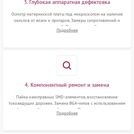
3. Глубокая аппаратная дефектовка
Осмотр материнской платы под микроскопом на наличие
окислов от влаги и прогаров. Замеры сопротивлений и
дежурных напряжений. Проверка цепей питания,
Подробнее
мультиконтроллера, процессора и видеочипа.
4. Компонентный ремонт и замена
Пайка неисправных SMD-элементов, восстановление
токоведущих дорожек. Замена BGA-чипов с использованием
инфракрасной паяльной станции. Прошивка микросхемы
Подробнее
BIOS или замена поврежденных портов USB