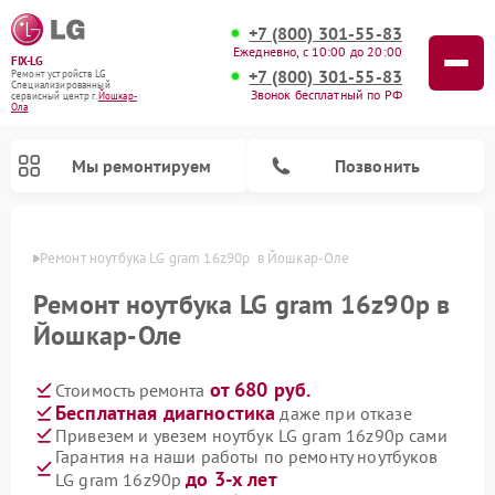
+7 (800) 301-55-83
Ежедневно, с 10:00 до 20:00
FIX-LG
+7 (800) 301-55-83
Ремонт устройств LG
Специализированный
Звонок бесплатный по РФ
cервисный центр г.
Йошкар-
Ола
Мы ремонтируем
Позвонить
р-Оле
Ремонт ноутбука LG gram 16z90p  в Йошкар-Оле
Ремонт ноутбука LG gram 16z90p в
Йошкар-Оле
от 680 руб.
Стоимость ремонта
Бесплатная диагностика
даже при отказе
Привезем и увезем ноутбук LG gram 16z90p сами
Гарантия на наши работы по ремонту ноутбуков
Ремонт камер видеонаблюдения LG
Ремонт вертикальных пылесосов LG
Ремонт интерактивных панелей LG
Ремонт портативных колонок LG
Ремонт домашних кинотеатров LG
Ремонт посудомоечных машин LG
Ремонт микроволновых печей LG
Ремонт портативных акустик LG
Ремонт музыкальных центров LG
до 3-х лет
LG gram 16z90p