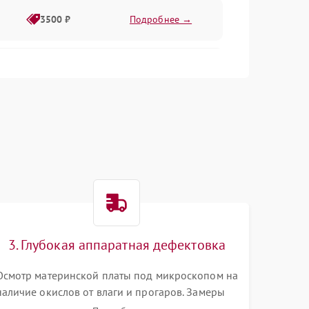
3500 ₽
Подробнее →
2500 ₽
Подробнее →
2000 ₽
Подробнее →
2500 ₽
Подробнее →
3. Глубокая аппаратная дефектовка
3000 ₽
Подробнее →
Осмотр материнской платы под микроскопом на
наличие окислов от влаги и прогаров. Замеры
2000 ₽
Подробнее →
сопротивлений и дежурных напряжений.