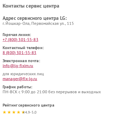
LG
видеонаблюдения LG
Контакты сервис центра
Ремонт морозильных камер
Ремонт вертикальных
LG
пылесосов LG
Адрес сервисного центра LG:
г. Йошкар-Ола, Первомайская ул., 115
Горячая линия:
+7 (800) 301-55-83
Контактный телефон:
8 (800) 301-55-83
Электронная почта:
info@lg-fixim.ru
для юридических лиц
manager@fix-lg.ru
График работы:
ПН-ВСК с 9:00 до 21:00 без перерывов и выходных
Рейтинг сервисного центра
4.9-5.0