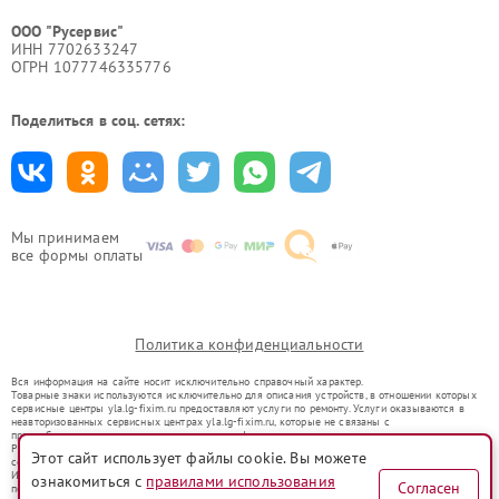
ООО "Русервис"
ИНН 7702633247
ОГРН 1077746335776
Поделиться в соц. сетях:
Мы принимаем
все формы оплаты
Политика конфиденциальности
Вся информация на сайте носит исключительно справочный характер.
Товарные знаки используются исключительно для описания устройств, в отношении которых
сервисные центры yla.lg-fixim.ru предоставляют услуги по ремонту. Услуги оказываются в
неавторизованных сервисных центрах yla.lg-fixim.ru, которые не связаны с
правообладателями товарных знаков или их официальными представителями.
Ремонт осуществляется для устройств, уже введенных в гражданский оборот в соответствии
Этот сайт использует файлы cookie. Вы можете
со статьей 1487 ГК РФ.
Использование товарных знаков не преследует цели индивидуализации услуг или введения
ознакомиться с
правилами использования
Согласен
потребителей в заблуждение, а служит для информирования о предоставляемых услугах по