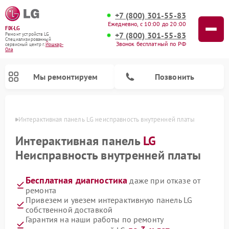
+7 (800) 301-55-83
Ежедневно, с 10:00 до 20:00
FIX-LG
+7 (800) 301-55-83
Ремонт устройств LG
Специализированный
Звонок бесплатный по РФ
cервисный центр г.
Йошкар-
Ола
Мы ремонтируем
Позвонить
р-Оле
Интерактивная панель LG неисправность внутренней платы
Интерактивная панель
LG
Неисправность внутренней платы
Бесплатная диагностика
даже при отказе от
ремонта
Привезем и увезем интерактивную панель LG
собственной доставкой
Ремонт камер видеонаблюдения LG
Ремонт вертикальных пылесосов LG
Ремонт портативных колонок LG
Ремонт домашних кинотеатров LG
Ремонт посудомоечных машин LG
Ремонт микроволновых печей LG
Ремонт портативных акустик LG
Ремонт музыкальных центров LG
Гарантия на наши работы по ремонту