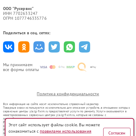
ООО "Русервис"
ИНН 7702633247
ОГРН 1077746335776
Поделиться в соц. сетях:
Мы принимаем
все формы оплаты
Политика конфиденциальности
Вся информация на сайте носит исключительно справочный характер.
Товарные знаки используются исключительно для описания устройств, в отношении которых
сервисные центры yla.lg-fixim.ru предоставляют услуги по ремонту. Услуги оказываются в
неавторизованных сервисных центрах yla.lg-fixim.ru, которые не связаны с
правообладателями товарных знаков или их официальными представителями.
Ремонт осуществляется для устройств, уже введенных в гражданский оборот в соответствии
Этот сайт использует файлы cookie. Вы можете
со статьей 1487 ГК РФ.
Использование товарных знаков не преследует цели индивидуализации услуг или введения
ознакомиться с
правилами использования
Согласен
потребителей в заблуждение, а служит для информирования о предоставляемых услугах по