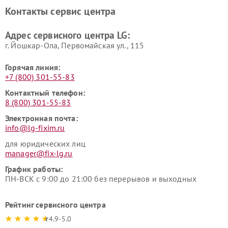
LG
видеонаблюдения LG
Контакты сервис центра
Ремонт морозильных камер
Ремонт вертикальных
LG
пылесосов LG
Адрес сервисного центра LG:
г. Йошкар-Ола, Первомайская ул., 115
Горячая линия:
+7 (800) 301-55-83
Контактный телефон:
8 (800) 301-55-83
Электронная почта:
info@lg-fixim.ru
для юридических лиц
manager@fix-lg.ru
График работы:
ПН-ВСК с 9:00 до 21:00 без перерывов и выходных
Рейтинг сервисного центра
4.9-5.0