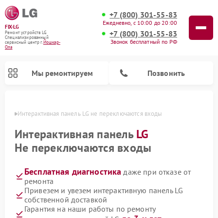
+7 (800) 301-55-83
Ежедневно, с 10:00 до 20:00
FIX-LG
+7 (800) 301-55-83
Ремонт устройств LG
Специализированный
Звонок бесплатный по РФ
cервисный центр г.
Йошкар-
Ола
Мы ремонтируем
Позвонить
р-Оле
Интерактивная панель LG не переключаются входы
Интерактивная панель
LG
Не переключаются входы
Бесплатная диагностика
даже при отказе от
ремонта
Привезем и увезем интерактивную панель LG
собственной доставкой
Ремонт камер видеонаблюдения LG
Ремонт вертикальных пылесосов LG
Ремонт портативных колонок LG
Ремонт домашних кинотеатров LG
Ремонт посудомоечных машин LG
Ремонт микроволновых печей LG
Ремонт портативных акустик LG
Ремонт музыкальных центров LG
Гарантия на наши работы по ремонту