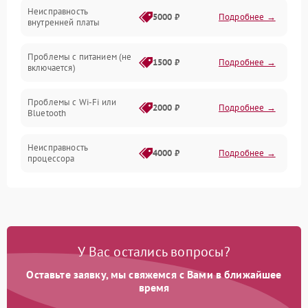
ПО
Неисправность
5000 ₽
Подробнее →
внутренней платы
Программное обеспечение
Проблемы с питанием (не
1500 ₽
Подробнее →
включается)
Экран
Проблемы с Wi-Fi или
Аудиосистема
2000 ₽
Подробнее →
Bluetooth
Механические повреждения
Неисправность
4000 ₽
Подробнее →
процессора
Сеть
Повреждение кабелей
500 ₽
Подробнее →
подключения
Интерфейсы
Неисправность кнопок
800 ₽
Подробнее →
У Вас остались вопросы?
управления
Оставьте заявку, мы свяжемся с Вами в ближайшее
Перегрев устройства
1500 ₽
Подробнее →
время