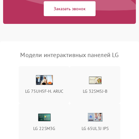
Неисправность системы
2000 ₽
Подробнее →
Заказать звонок
охлаждения
Повреждение разъемов
1000 ₽
Подробнее →
питания
Модели интерактивных панелей LG
LG 75UH5F-H. ARUC
LG 32SM5J-B
LG 22SM3G
LG 65UL3J IPS