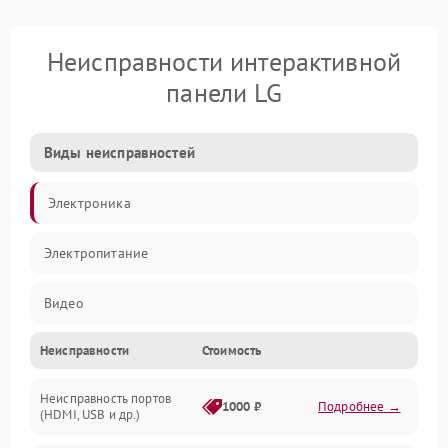
Неисправности интерактивной
панели LG
Виды неисправностей
Электроника
Электропитание
Видео
Неисправности
Стоимость
Сенсор
Неисправность портов
Сенсорный экран
1000 ₽
Подробнее →
(HDMI, USB и др.)