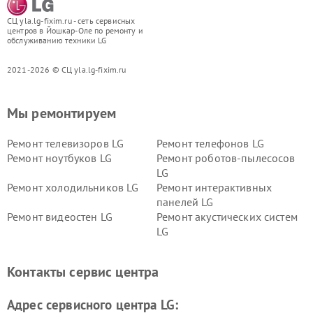
СЦ yla.lg-fixim.ru - сеть сервисных
центров в Йошкар-Оле по ремонту и
обслуживанию техники LG
2021-2026 © СЦ yla.lg-fixim.ru
Мы ремонтируем
Ремонт телевизоров LG
Ремонт телефонов LG
Ремонт ноутбуков LG
Ремонт роботов-пылесосов
LG
Ремонт холодильников LG
Ремонт интерактивных
панелей LG
Ремонт видеостен LG
Ремонт акустических систем
LG
Ремонт портативных акустик
Ремонт камер
LG
видеонаблюдения LG
Контакты сервис центра
Ремонт морозильных камер
Ремонт вертикальных
LG
пылесосов LG
Адрес сервисного центра LG: