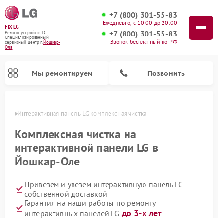
+7 (800) 301-55-83
Ежедневно, с 10:00 до 20:00
FIX-LG
+7 (800) 301-55-83
Ремонт устройств LG
Специализированный
Звонок бесплатный по РФ
cервисный центр г.
Йошкар-
Ола
Мы ремонтируем
Позвонить
р-Оле
Интерактивная панель LG комплексная чистка
Комплексная чистка на
интерактивной панели LG в
Йошкар-Оле
Привезем и увезем интерактивную панель LG
собственной доставкой
Гарантия на наши работы по ремонту
Ремонт камер видеонаблюдения LG
Ремонт вертикальных пылесосов LG
Ремонт портативных колонок LG
Ремонт домашних кинотеатров LG
Ремонт посудомоечных машин LG
Ремонт микроволновых печей LG
Ремонт портативных акустик LG
Ремонт музыкальных центров LG
до 3-х лет
интерактивных панелей LG