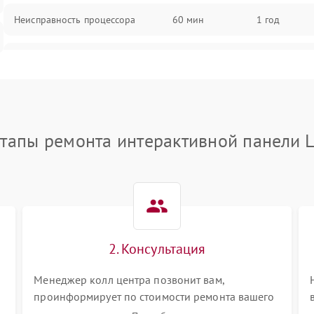
Неисправность процессора
60 мин
1 год
Повреждение кабелей
60 мин
1 год
подключения
Неисправность кнопок управления
60 мин
1 год
тапы ремонта интерактивной панели 
Перегрев устройства
60 мин
1 год
Неисправность системы
60 мин
1 год
охлаждения
Повреждение разъемов питания
60 мин
1 год
2. Консультация
Менеджер колл центра позвонит вам,
проинформирует по стоимости ремонта вашего
интерактивной панели а также ответит на все