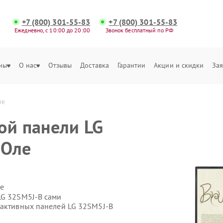
+7 (800) 301-55-83
+7 (800) 301-55-83
Ежедневно, с 10:00 до 20:00
Звонок бесплатный по РФ
ны
О нас
Отзывы
Доставка
Гарантии
Акции и скидки
Зая
ле
ой панели LG
-Оле
е
LG 32SM5J-B сами
рактивных панелей LG 32SM5J-B