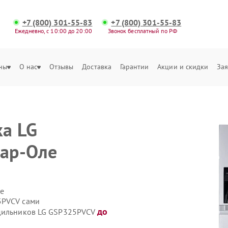
+7 (800) 301-55-83
+7 (800) 301-55-83
Ежедневно, с 10:00 до 20:00
Звонок бесплатный по РФ
ны
О нас
Отзывы
Доставка
Гарантии
Акции и скидки
Зая
а LG
ар-Оле
е
5PVCV сами
до
одильников LG GSP325PVCV