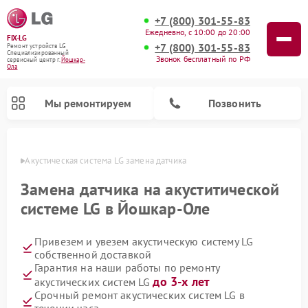
+7 (800) 301-55-83
Ежедневно, с 10:00 до 20:00
FIX-LG
+7 (800) 301-55-83
Ремонт устройств LG
Специализированный
Звонок бесплатный по РФ
cервисный центр г.
Йошкар-
Ола
Мы ремонтируем
Позвонить
р-Оле
Акустическая система LG замена датчика
Замена датчика на акуститической
системе LG в Йошкар-Оле
Привезем и увезем акустическую систему LG
собственной доставкой
Гарантия на наши работы по ремонту
до 3-х лет
акустических систем LG
Ремонт камер видеонаблюдения LG
Ремонт вертикальных пылесосов LG
Ремонт портативных колонок LG
Ремонт домашних кинотеатров LG
Ремонт посудомоечных машин LG
Ремонт микроволновых печей LG
Ремонт интерактивных панелей LG
Ремонт портативных акустик LG
Ремонт музыкальных центров LG
Срочный ремонт акустических систем LG в