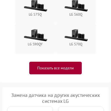
LG S75Q
LG S60Q
LG S90QY
LG S70Q
Показать все модели
Замена датчика на других акустических
системах LG