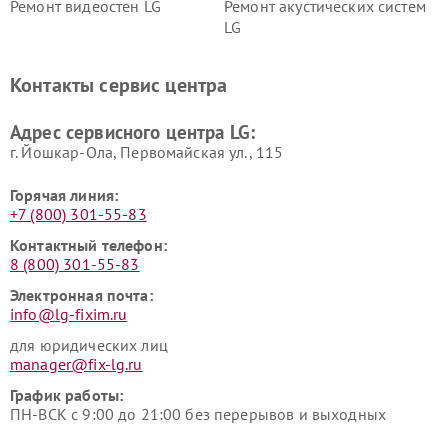
Ремонт видеостен LG
Ремонт акустических систем
LG
Ремонт портативных акустик
Ремонт камер
LG
видеонаблюдения LG
Контакты сервис центра
Ремонт морозильных камер
Ремонт вертикальных
LG
пылесосов LG
Адрес сервисного центра LG:
г. Йошкар-Ола, Первомайская ул., 115
Горячая линия:
+7 (800) 301-55-83
Контактный телефон:
8 (800) 301-55-83
Электронная почта:
info@lg-fixim.ru
для юридических лиц
manager@fix-lg.ru
График работы:
ПН-ВСК с 9:00 до 21:00 без перерывов и выходных