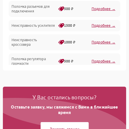
Поломка разъемов для
500 ₽
Подробнее →
подключения
Неисправность усилителя
1500 ₽
Подробнее →
Неисправность
1000 ₽
Подробнее →
кроссовера
Поломка регулятора
500 ₽
Подробнее →
громкости
Неисправность системы
1000 ₽
Подробнее →
защиты от перегрузок
У Вас остались вопросы?
Поломка системы
автоматического
1000 ₽
Подробнее →
отключения
Оставьте заявку, мы свяжемся с Вами в ближайшее
время
Неисправность системы
защиты от короткого
1000 ₽
Подробнее →