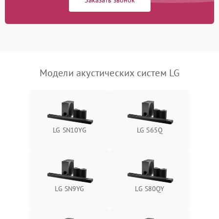
Заказать звонок
замыкания
Повреждение системы
1000 ₽
Подробнее →
защиты от перегрева
Неисправность системы
защиты от
1000 ₽
Подробнее →
Модели акустических систем LG
перенапряжения
Неисправность системы
1000 ₽
Подробнее →
защиты от замыкания
LG SN10YG
LG S65Q
Повреждение системы
1000 ₽
Подробнее →
защиты от перегрузок
Неисправность системы
1000 ₽
Подробнее →
защиты от перегрева
LG SN9YG
LG S80QY
Поломка системы защиты
1000 ₽
Подробнее →
от перенапряжения