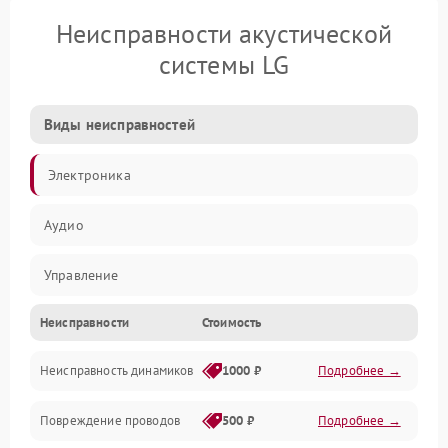
Неисправности акустической
системы LG
Виды неисправностей
Электроника
Аудио
Управление
Неисправности
Стоимость
Электропитание
Неисправность динамиков
1000 ₽
Подробнее →
Связь
Повреждение проводов
500 ₽
Подробнее →
Механические повреждения