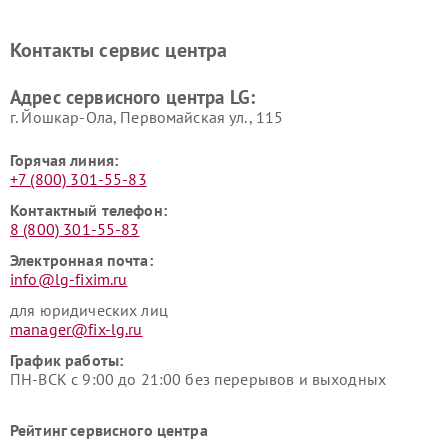
Ремонт портативных акустик
Ремонт камер
LG
видеонаблюдения LG
Контакты сервис центра
Ремонт морозильных камер
Ремонт вертикальных
LG
пылесосов LG
Адрес сервисного центра LG:
г. Йошкар-Ола, Первомайская ул., 115
Горячая линия:
+7 (800) 301-55-83
Контактный телефон:
8 (800) 301-55-83
Электронная почта:
info@lg-fixim.ru
для юридических лиц
manager@fix-lg.ru
График работы:
ПН-ВСК с 9:00 до 21:00 без перерывов и выходных
Рейтинг сервисного центра