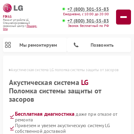
+7 (800) 301-55-83
Ежедневно, с 10:00 до 20:00
FIX-LG
+7 (800) 301-55-83
Ремонт устройств LG
Специализированный
Звонок бесплатный по РФ
cервисный центр г.
Йошкар-
Ола
Мы ремонтируем
Позвонить
р-Оле
Акустическая система LG поломка системы защиты от засоров
Акустическая система
LG
Поломка системы защиты от
засоров
Бесплатная диагностика
даже при отказе от
ремонта
Привезем и увезем акустическую систему LG
Ремонт камер видеонаблюдения LG
Ремонт вертикальных пылесосов LG
Ремонт портативных колонок LG
Ремонт домашних кинотеатров LG
Ремонт посудомоечных машин LG
Ремонт микроволновых печей LG
Ремонт интерактивных панелей LG
Ремонт портативных акустик LG
Ремонт музыкальных центров LG
собственной доставкой