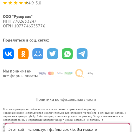
4.9-5.0
ООО "Русервис"
ИНН 7702633247
ОГРН 1077746335776
Поделиться в соц. сетях:
Мы принимаем
все формы оплаты
Политика конфиденциальности
Вся информация на сайте носит исключительно справочный характер.
Товарные знаки используются исключительно для описания устройств, в отношении которых
сервисные центры yla.lg-fixim.ru предоставляют услуги по ремонту. Услуги оказываются в
неавторизованных сервисных центрах yla.lg-fixim.ru, которые не связаны с
правообладателями товарных знаков или их официальными представителями.
Ремонт осуществляется для устройств, уже введенных в гражданский оборот в соответствии
Этот сайт использует файлы cookie. Вы можете
со статьей 1487 ГК РФ.