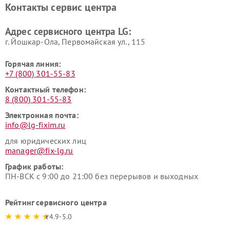
Контакты сервис центра
Ремонт морозильных камер
Ремонт вертикальных
LG
пылесосов LG
Адрес сервисного центра LG:
г. Йошкар-Ола, Первомайская ул., 115
Горячая линия:
+7 (800) 301-55-83
Контактный телефон:
8 (800) 301-55-83
Электронная почта:
info@lg-fixim.ru
для юридических лиц
manager@fix-lg.ru
График работы:
ПН-ВСК с 9:00 до 21:00 без перерывов и выходных
Рейтинг сервисного центра
4.9-5.0