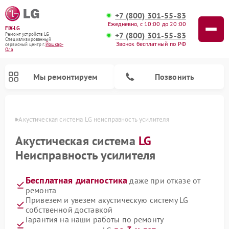
+7 (800) 301-55-83
Ежедневно, с 10:00 до 20:00
FIX-LG
+7 (800) 301-55-83
Ремонт устройств LG
Специализированный
Звонок бесплатный по РФ
cервисный центр г.
Йошкар-
Ола
Мы ремонтируем
Позвонить
р-Оле
Акустическая система LG неисправность усилителя
Акустическая система
LG
Неисправность усилителя
Бесплатная диагностика
даже при отказе от
ремонта
Привезем и увезем акустическую систему LG
собственной доставкой
Ремонт камер видеонаблюдения LG
Ремонт вертикальных пылесосов LG
Ремонт портативных колонок LG
Ремонт домашних кинотеатров LG
Ремонт посудомоечных машин LG
Ремонт микроволновых печей LG
Ремонт интерактивных панелей LG
Ремонт портативных акустик LG
Ремонт музыкальных центров LG
Гарантия на наши работы по ремонту