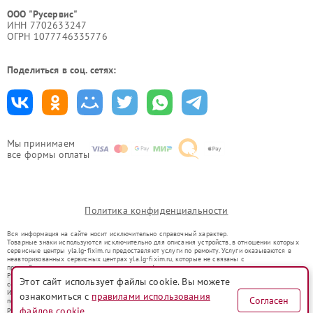
ООО "Русервис"
ИНН 7702633247
ОГРН 1077746335776
Поделиться в соц. сетях:
Мы принимаем
все формы оплаты
Политика конфиденциальности
Вся информация на сайте носит исключительно справочный характер.
Товарные знаки используются исключительно для описания устройств, в отношении которых
сервисные центры yla.lg-fixim.ru предоставляют услуги по ремонту. Услуги оказываются в
неавторизованных сервисных центрах yla.lg-fixim.ru, которые не связаны с
правообладателями товарных знаков или их официальными представителями.
Ремонт осуществляется для устройств, уже введенных в гражданский оборот в соответствии
Этот сайт использует файлы cookie. Вы можете
со статьей 1487 ГК РФ.
Использование товарных знаков не преследует цели индивидуализации услуг или введения
ознакомиться с
правилами использования
Согласен
потребителей в заблуждение, а служит для информирования о предоставляемых услугах по
ремонту техники указанных брендов.
файлов cookie